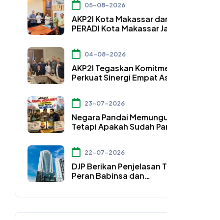
05-08-2026
AKP2I Kota Makassar dan DPC
PERADI Kota Makassar Jalin
Kerja Sama Strategis
Pengembangan Profesi Hukum
04-08-2026
Bidang Perpajakan
AKP2I Tegaskan Komitmen
Perkuat Sinergi Empat Asosiasi
Hadapi Perubahan Regulasi
Konsultan Pajak
23-07-2026
Negara Pandai Memungut,
Tetapi Apakah Sudah Pandai
Mengelola?
22-07-2026
DJP Berikan Penjelasan Terkait
Peran Babinsa dan
Bhabinkamtibmas