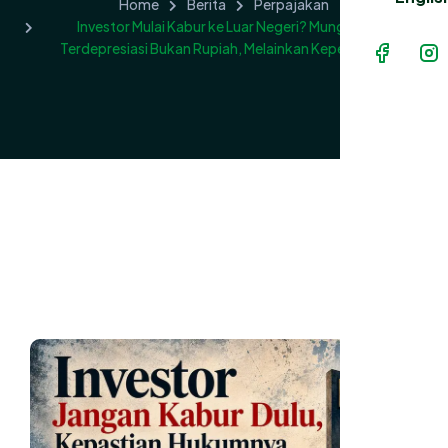
Home
Berita
Perpajakan
Investor Mulai Kabur ke Luar Negeri? Mungkin yang
Terdepresiasi Bukan Rupiah, Melainkan Kepercayaan