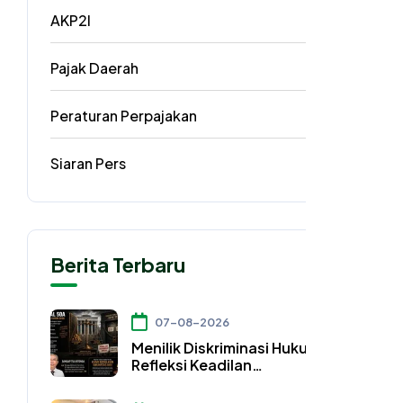
AKP2I
33
Pajak Daerah
5
Peraturan Perpajakan
3
Siaran Pers
2
Berita Terbaru
07-08-2026
Menilik Diskriminasi Hukum dan
Refleksi Keadilan
Konstitusional dalam Pasal
50A UU Nomor 4 Tahun 2026