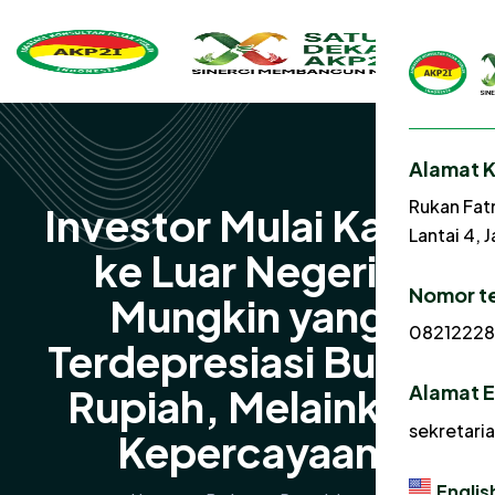
Alamat 
Rukan Fat
Investor Mulai Kabur
Lantai 4, 
ke Luar Negeri?
Nomor t
Mungkin yang
0821222
Terdepresiasi Bukan
Alamat E
Rupiah, Melainkan
sekretari
Kepercayaan
Englis