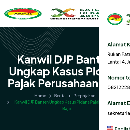
Alamat 
Rukan Fat
Kanwil DJP Banten
Lantai 4, 
Ungkap Kasus Pidana
Nomor t
Pajak Perusahaan Baja
0821222
Home
Berita
Perpajakan
Kanwil DJP Banten Ungkap Kasus Pidana Pajak Perusahaan
Alamat E
Baja
sekretari
Englis