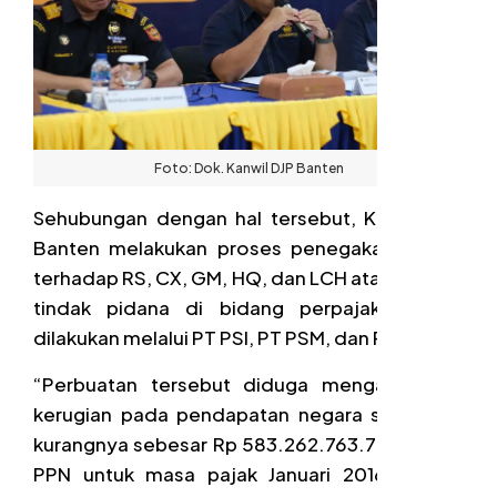
Foto: Dok. Kanwil DJP Banten
ehubungan dengan hal tersebut, Kanwil DJP
S
Banten melakukan proses penegakan hukum
terhadap RS, CX, GM, HQ, dan LCH atas dugaan
tindak pidana di bidang perpajakan yang
dilakukan melalui PT PSI, PT PSM, dan PT VPM.
“Perbuatan tersebut diduga mengakibatkan
kerugian pada pendapatan negara sekurang-
kurangnya sebesar Rp 583.262.763.775 terkait
PPN untuk masa pajak Januari 2016 sampai