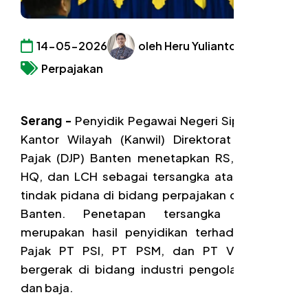
14-05-2026
oleh Heru Yulianto
Perpajakan
Serang -
Penyidik Pegawai Negeri Sipil (PPNS)
Kantor Wilayah (Kanwil) Direktorat Jenderal
Pajak (DJP) Banten menetapkan RS, CX, GM,
HQ, dan LCH sebagai tersangka atas dugaan
tindak pidana di bidang perpajakan di wilayah
Banten. Penetapan tersangka tersebut
merupakan hasil penyidikan terhadap Wajib
Pajak PT PSI, PT PSM, dan PT VPM yang
bergerak di bidang industri pengolahan besi
dan baja.