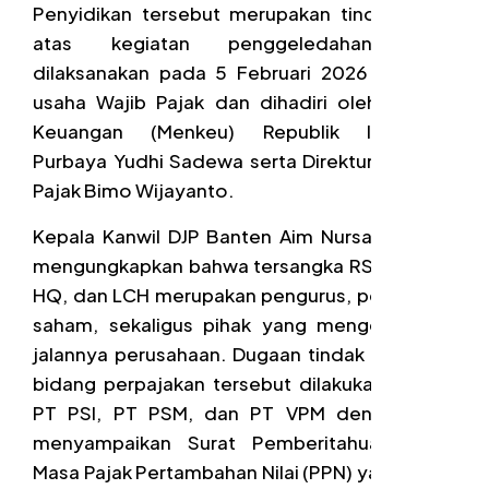
Penyidikan tersebut merupakan tindak lanjut
atas kegiatan penggeledahan yang
dilaksanakan pada 5 Februari 2026 di lokasi
usaha Wajib Pajak dan dihadiri oleh Menteri
Keuangan (Menkeu) Republik Indonesia
Purbaya Yudhi Sadewa serta Direktur Jenderal
Pajak Bimo Wijayanto.
Kepala Kanwil DJP Banten Aim Nursalim Saleh
mengungkapkan bahwa tersangka RS, CX, GM,
HQ, dan LCH merupakan pengurus, pemegang
saham, sekaligus pihak yang mengendalikan
jalannya perusahaan. Dugaan tindak pidana di
bidang perpajakan tersebut dilakukan melalui
PT PSI, PT PSM, dan PT VPM dengan cara
menyampaikan Surat Pemberitahuan (SPT)
Masa Pajak Pertambahan Nilai (PPN) yang isinya