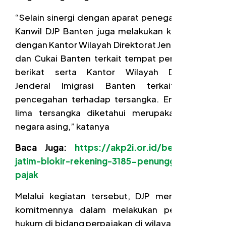
“Selain sinergi dengan aparat penegak hukum,
Kanwil DJP Banten juga melakukan koordinasi
dengan Kantor Wilayah Direktorat Jenderal Bea
dan Cukai Banten terkait tempat penimbunan
berikat serta Kantor Wilayah Direktorat
Jenderal Imigrasi Banten terkait upaya
pencegahan terhadap tersangka. Empat dari
lima tersangka diketahui merupakan warga
negara asing,” katanya
Baca Juga:
https://akp2i.or.id/berita/djp-
jatim-blokir-rekening-3185-penunggak-
pajak
Melalui kegiatan tersebut, DJP menunjukkan
komitmennya dalam melakukan penegakan
hukum di bidang perpajakan di wilayah Provinsi