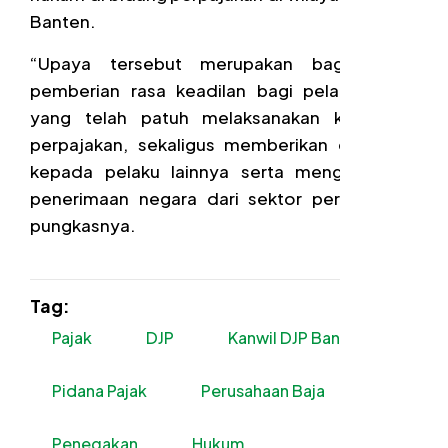
Banten.
“Upaya tersebut merupakan bagian dari
pemberian rasa keadilan bagi pelaku usaha
yang telah patuh melaksanakan kewajiban
perpajakan, sekaligus memberikan efek jera
kepada pelaku lainnya serta mengamankan
penerimaan negara dari sektor perpajakan,”
pungkasnya.
Tag:
Pajak
DJP
Kanwil DJP Banten
Pidana Pajak
Perusahaan Baja
Penegakan
Hukum