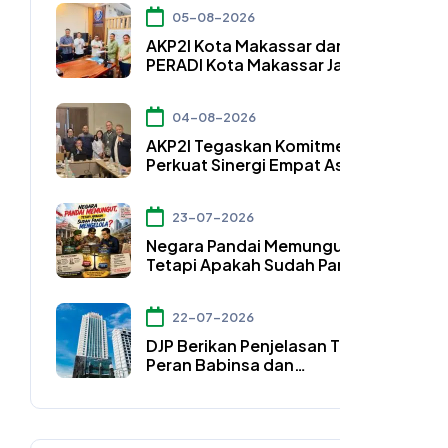
50A UU Nomor 4 Tahun 2026
05-08-2026
AKP2I Kota Makassar dan DPC
PERADI Kota Makassar Jalin
Kerja Sama Strategis
Pengembangan Profesi Hukum
04-08-2026
Bidang Perpajakan
AKP2I Tegaskan Komitmen
Perkuat Sinergi Empat Asosiasi
Hadapi Perubahan Regulasi
Konsultan Pajak
23-07-2026
Negara Pandai Memungut,
Tetapi Apakah Sudah Pandai
Mengelola?
22-07-2026
DJP Berikan Penjelasan Terkait
Peran Babinsa dan
Bhabinkamtibmas