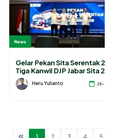
News
Gelar Pekan Sita Serentak 2026,
Tiga Kanwil DJP Jabar Sita 288
Aset Senilai Rp 54 Miliar
Heru Yulianto
25-06-2026
1
2
3
4
5
6