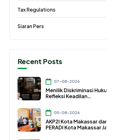
Tax Regulations
3
Siaran Pers
2
Recent Posts
07-08-2026
Menilik Diskriminasi Hukum dan
Refleksi Keadilan
Konstitusional dalam Pasal
50A UU Nomor 4 Tahun 2026
05-08-2026
AKP2I Kota Makassar dan DPC
PERADI Kota Makassar Jalin
Kerja Sama Strategis
Pengembangan Profesi Hukum