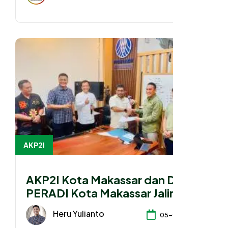
AKP2I
AKP2I Kota Makassar dan DPC
PERADI Kota Makassar Jalin
Kerja Sama Strategis
Heru Yulianto
05-08-2026
Pengembangan Profesi Hukum