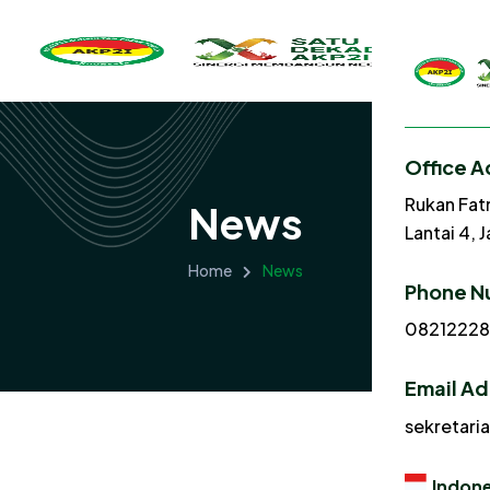
Office A
Rukan Fat
News
Lantai 4, 
Home
News
Phone N
0821222
Email A
sekretari
Indone