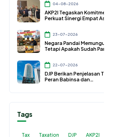
04-08-2026
Bidang Perpajakan
AKP2I Tegaskan Komitmen
Perkuat Sinergi Empat Asosiasi
Hadapi Perubahan Regulasi
Konsultan Pajak
23-07-2026
Negara Pandai Memungut,
Tetapi Apakah Sudah Pandai
Mengelola?
22-07-2026
DJP Berikan Penjelasan Terkait
Peran Babinsa dan
Bhabinkamtibmas
Tags
Tax
Taxation
DJP
AKP2I