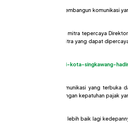
2I Kalbar telah dan selalu membangun komunikasi ya
tto asosiasi, yaitu AKP2I mitra tepercaya Direktor
telah betul-betul menjadi mitra yang dapat dipercaya
ta/wali-kota-dan-wakil-wali-kota-singkawang-hadir
 dengan silaturahmi dan komunikasi yang terbuka d
en untuk menciptakan lingkungan kepatuhan pajak ya
ekosistem perpajakan yang lebih baik lagi kedepann