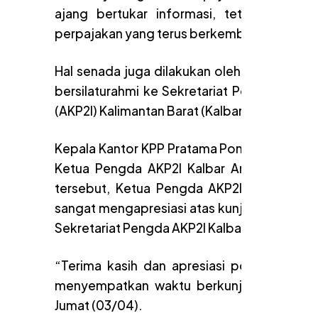
ajang bertukar informasi, tetapi juga s
perpajakan yang terus berkembang.
Hal senada juga dilakukan oleh jajaran Kan
bersilaturahmi ke Sekretariat Pengurus Dae
(AKP2I) Kalimantan Barat (Kalbar) di Sunris
Kepala Kantor KPP Pratama Pontianak Barat
Ketua Pengda AKP2I Kalbar Arief Sapta W
tersebut, Ketua Pengda AKP2I Kalbar Ar
sangat mengapresiasi atas kunjungan Kepala
Sekretariat Pengda AKP2I Kalbar.
“Terima kasih dan apresiasi positif kami
menyempatkan waktu berkunjung ke sekret
Jumat (03/04).