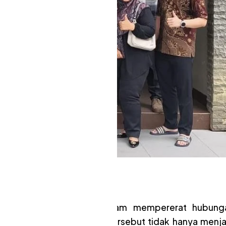
s,
AKP2I
adi momentum penting dalam mempererat hubung
nsultan pajak. Pertemuan tersebut tidak hanya menja