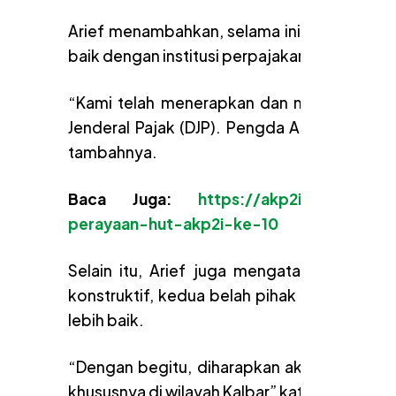
Arief menambahkan, selama ini Pengda AKP
baik dengan institusi perpajakan di Kalbar.
“Kami telah menerapkan dan menjalankan mo
Jenderal Pajak (DJP). Pengda AKP2I Kalbar 
tambahnya.
Baca Juga:
https://akp2i.or.id/beri
perayaan-hut-akp2i-ke-10
Selain itu, Arief juga mengatakan bahwa
konstruktif, kedua belah pihak berkomitm
lebih baik.
“Dengan begitu, diharapkan akan tercipta 
khususnya di wilayah Kalbar” kata ARief.