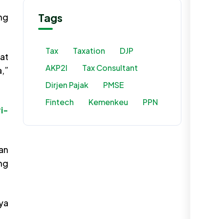
Tags
ng
Tax
Taxation
DJP
at
AKP2I
Tax Consultant
,”
Dirjen Pajak
PMSE
Fintech
Kemenkeu
PPN
i-
an
ng
ya