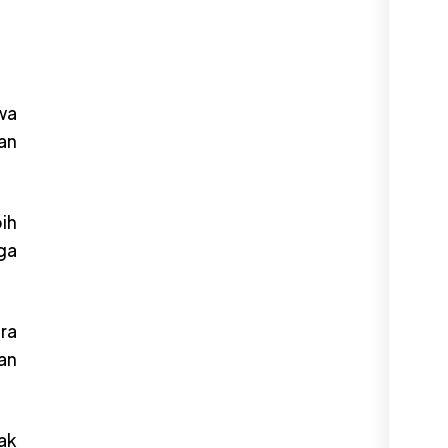
wa
an
bih
uga
ra
an
ak