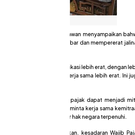
o: Dok. AKP2I Kalbar
a Pontianak Barat Herry Setyawan menyampaikan bah
mengenal tokoh-tokoh di Kalbar dan mempererat jalin
 supaya bisa menjalin komunikasi lebih erat, dengan le
k. Kami ingin terus jalin kerja sama lebih erat. Ini j
ngsi kami,” ujar Herry.
h satu himpunan konsultan pajak dapat menjadi mit
ak hanya itu aja, ia pun meminta kerja sama kemitra
katkan, sehingga benar-benar hak negara terpenuhi.
nya pada instansi perpajakan. kesadaran Wajib Paj