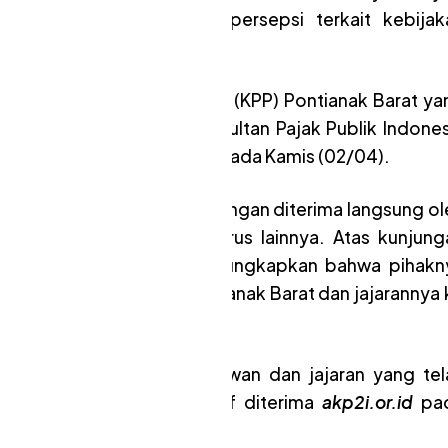
arana untuk menyamakan persepsi terkait kebijak
tor Pelayanan Pajak Pratama (KPP) Pontianak Barat ya
rah (Pengda) Asosiasi Konsultan Pajak Publik Indones
e Residence No.C1 Pontianak pada Kamis (02/04).
 Herry Setyawan dan rombongan diterima langsung ol
endrianto bersama pengurus lainnya. Atas kunjung
ief Sapta Wendrianto mengungkapkan bahwa pihakn
 Kantor KPP Pratama Pontianak Barat dan jajarannya 
 kepada bapak Herry Setyawan dan jajaran yang tel
ariat kami,” ungkap Arief diterima
akp2i.or.id
pa