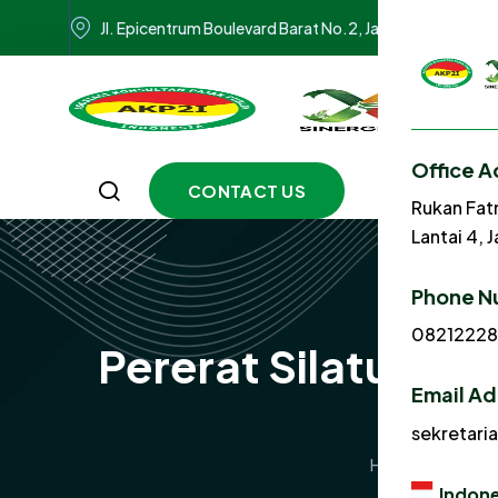
Jl. Epicentrum Boulevard Barat No.2, Jakarta Selatan 1
Office A
CONTACT US
Rukan Fat
Lantai 4, 
Phone N
0821222
Pererat Silaturah
Email A
sekretari
Home
News
Indone