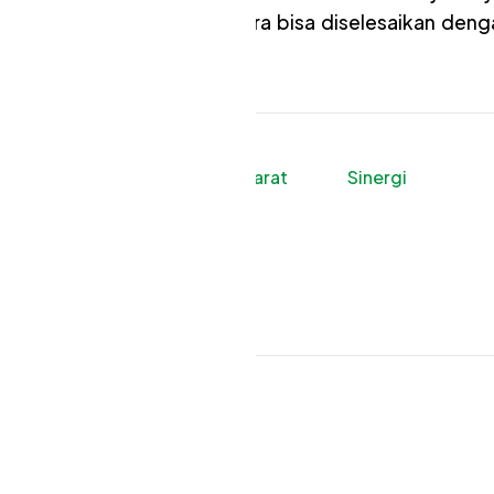
ka sampaikan kepada negara bisa diselesaikan deng
KPP Pratama Pontianak Barat
Sinergi