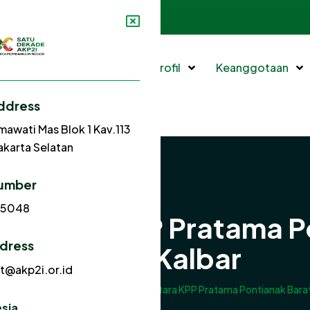
2940
sekretariat@akp2i.or.id
Beranda
Profil
Keanggotaan
ddress
mawati Mas Blok 1 Kav.113
Jakarta Selatan
umber
85048
mi Antara KPP Pratama P
ddress
AKP2I Kalbar
at@akp2i.or.id
AKP2I
Pererat Silaturahmi Antara KPP Pratama Pontianak Bara
sia