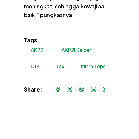
meningkat, sehingga kewajiban yang mere
baik,” pungkasnya.
Tags:
AKP2I
AKP2I Kalbar
Silaturahmi
DJP
Tax
Mitra Tepercaya DJP
Share: