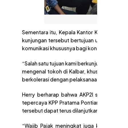
Fot
Sementara itu, Kepala Kantor KPP Pratam
kunjungan tersebut bertujuan untuk lebih 
komunikasi khususnya bagi konsultan pajak.
“Salah satu tujuan kami berkunjung siang ini,
mengenal tokoh di Kalbar, khususnya Pontiana
berkolerasi dengan pelaksanaan tugas dan fu
Herry berharap bahwa AKP2I sebagai sala
tepercaya KPP Pratama Pontianak Barat. Tid
tersebut dapat terus dilanjutkan dan diting
“Wajib Pajak meningkat juga kepercayaan