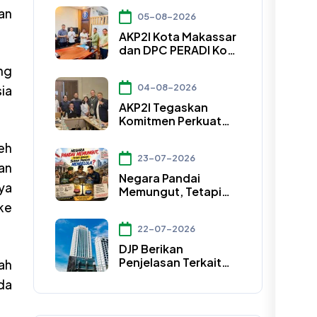
Konstitusional dalam
an
05-08-2026
Pasal 50A UU Nomor
4 Tahun 2026
AKP2I Kota Makassar
dan DPC PERADI Kota
Makassar Jalin Kerja
ng
Sama Strategis
04-08-2026
ia
Pengembangan
Profesi Hukum
AKP2I Tegaskan
Bidang Perpajakan
Komitmen Perkuat
Sinergi Empat
eh
Asosiasi Hadapi
23-07-2026
Perubahan Regulasi
an
Konsultan Pajak
Negara Pandai
ya
Memungut, Tetapi
Apakah Sudah
ke
Pandai Mengelola?
22-07-2026
DJP Berikan
Penjelasan Terkait
ah
Peran Babinsa dan
da
Bhabinkamtibmas