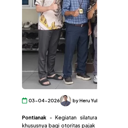
03-04-2026
by Heru Yulianto
New
Pontianak
- Kegiatan silaturahmi menj
khususnya bagi otoritas pajak dan para ko