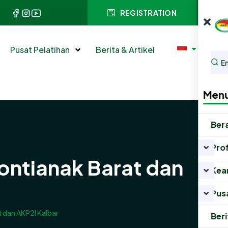
REGISTRATION
Pusat Pelatihan
Berita & Artikel
Men
Ber
Prof
ontianak Barat dan
Kea
Pus
t dan AKP2I Kalbar
Beri