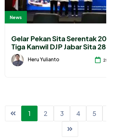
News
Gelar Pekan Sita Serentak 2026,
Tiga Kanwil DJP Jabar Sita 288 Aset
Senilai Rp 54 Miliar
Heru Yulianto
25-06-2026
1
2
3
4
5
6
7