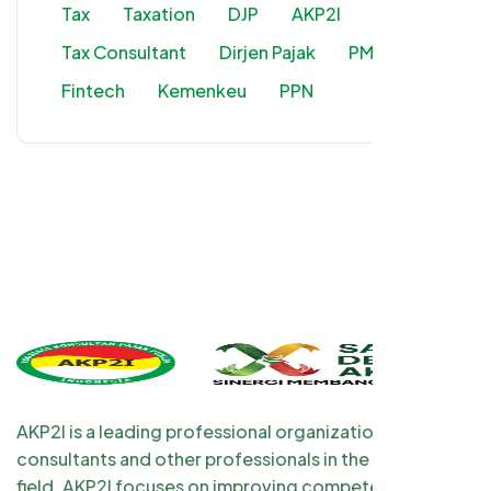
Tax
Taxation
DJP
AKP2I
Tax Consultant
Dirjen Pajak
PMSE
Fintech
Kemenkeu
PPN
AKP2I is a leading professional organization for tax
consultants and other professionals in the taxation
field. AKP2I focuses on improving competency and