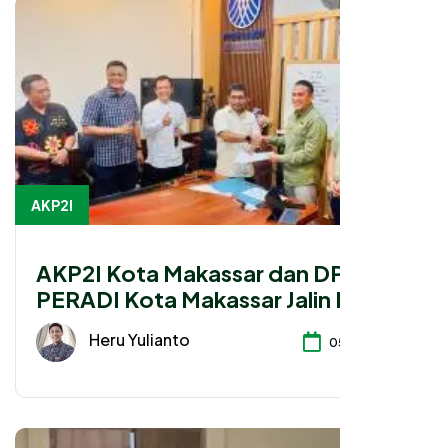
AKP2I
AKP2I Kota Makassar dan DPC
PERADI Kota Makassar Jalin Kerja
Sama Strategis Pengembangan
Heru Yulianto
05-08-2026
Profesi Hukum Bidang Perpajakan