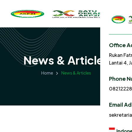
Office A
Rukan Fat
News & Articles
Lantai 4, 
Home
News & Articles
Phone N
0821222
Email A
sekretari
Indone