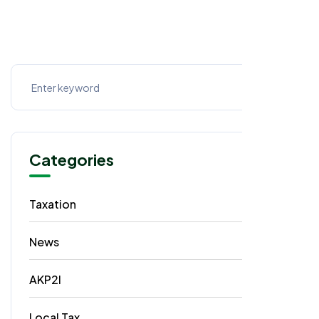
Categories
Taxation
62
News
40
AKP2I
33
Local Tax
5