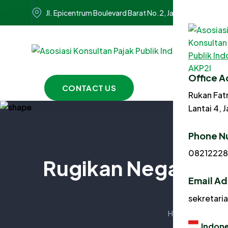
Jl. Epicentrum Boulevard Barat No.2, Jakarta Selatan 1
Office A
CONTACT US
Rukan Fat
Lantai 4, 
Phone N
0821222
Rugikan Negara Rp 
Email A
sekretari
Home
News
Indone