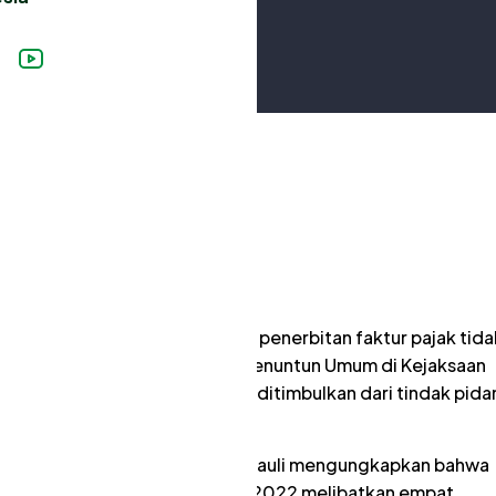
n
ahkan tersangka tindak pidana penerbitan faktur pajak tida
au faktur fiktif kepada Jaksa Penuntun Umum di Kejaksaan
na total kerugian negara yang ditimbulkan dari tindak pida
.
Masyarakat (P2Humas) DJP Rosmauli mengungkapkan bahwa
ka IDP pada rentang tahun 2021-2022 melibatkan empat