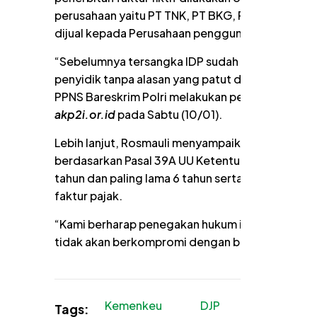
perusahaan yaitu PT TNK, PT BKG, PT BTJ, dan PT A
dijual kepada Perusahaan pengguna dengan nilai 
“Sebelumnya tersangka IDP sudah dipanggil unt
penyidik tanpa alasan yang patut dan wajar (indi
PPNS Bareskrim Polri melakukan penangkapan te
akp2i.or.id
pada Sabtu (10/01).
Lebih lanjut, Rosmauli menyampaikan bahwa atas
berdasarkan Pasal 39A UU Ketentuan Umum dan Tat
tahun dan paling lama 6 tahun serta denda paling s
faktur pajak.
“Kami berharap penegakan hukum ini menjadi p
tidak akan berkompromi dengan berbagai tindak
Kemenkeu
DJP
Tindak Pid
Tags: