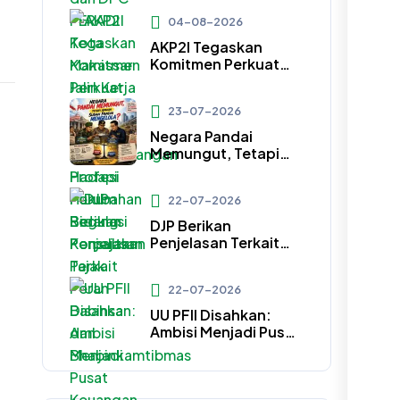
Sama Strategis
04-08-2026
Pengembangan
Profesi Hukum
AKP2I Tegaskan
Bidang Perpajakan
Komitmen Perkuat
Sinergi Empat
Asosiasi Hadapi
23-07-2026
Perubahan Regulasi
Konsultan Pajak
Negara Pandai
Memungut, Tetapi
Apakah Sudah
Pandai Mengelola?
22-07-2026
DJP Berikan
Penjelasan Terkait
Peran Babinsa dan
Bhabinkamtibmas
22-07-2026
UU PFII Disahkan:
Ambisi Menjadi Pusat
Keuangan Dunia, Kini
Ujian Besarnya
Adalah Kepercayaan