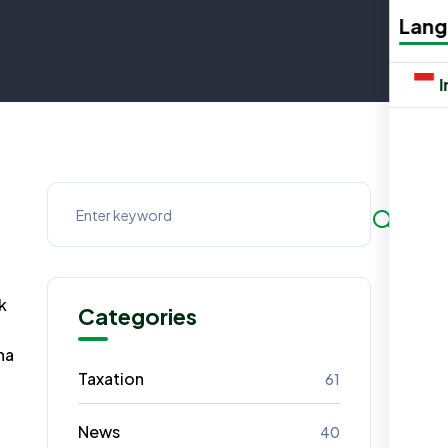
Lan
k
Categories
na
Taxation
61
News
40