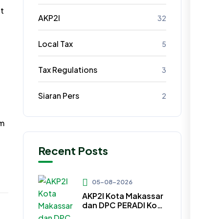
ut
AKP2I
32
Local Tax
5
Tax Regulations
3
Siaran Pers
2
am
Recent Posts
05-08-2026
AKP2I Kota Makassar
dan DPC PERADI Kota
Makassar Jalin Kerja