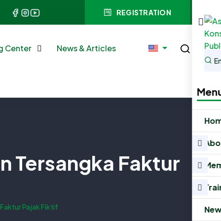
REGISTRATION
ng Center
News & Articles
Men
Ho
Abo
an Tersangka Faktur
Mem
Trai
Faktur Pajak Fiktif
News