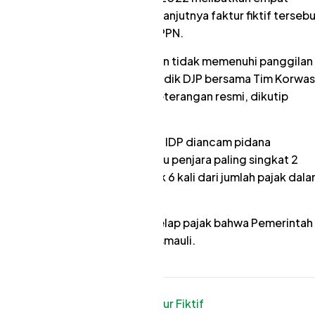
NL selaku penerbit faktur. Selanjutnya faktur fiktif terseb
persentase tertentu dari nilai PPN.
uk dilakukan pemeriksaan namun tidak memenuhi panggilan
kasi pidana), sehingga tim penyidik DJP bersama Tim Korwas
rsangka,” ungkapnya dalam keterangan resmi, dikutip
 perbuatan tersebut tersangka IDP diancam pidana
a Cara Perpajakan (KUP) yaitu penjara paling singkat 2
edikit 2 kali dan paling banyak 6 kali dari jumlah pajak dal
engingat kepada oknum penggelap pajak bahwa Pemerintah
an pelanggaran.” pungkas Rosmauli.
ana
Taxation
Faktur Fiktif