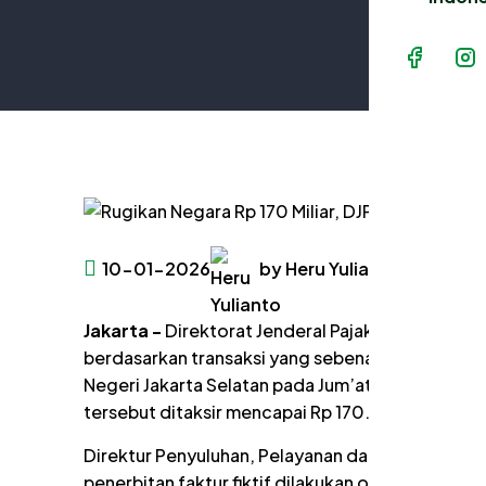
10-01-2026
by Heru Yulianto
Taxatio
Jakarta -
Direktorat Jenderal Pajak (DJP) menyer
berdasarkan transaksi yang sebenarnya (TBTS) at
Negeri Jakarta Selatan pada Jum’at (09/01). Dima
tersebut ditaksir mencapai Rp 170.292.549.923
Direktur Penyuluhan, Pelayanan dan Hubungan 
penerbitan faktur fiktif dilakukan oleh tersang