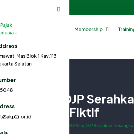
2940
sekretariat@akp2i.or.id
Home
About Us
Membership
Traini
ddress
mawati Mas Blok 1 Kav.113
Jakarta Selatan
umber
85048
170 Miliar, DJP Serahk
ddress
Pajak Fiktif
at@akp2i.or.id
Taxation
Rugikan Negara Rp 170 Miliar, DJP Serahkan Tersangka 
sia