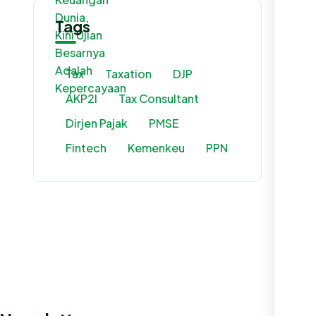
Tags
Tax
Taxation
DJP
AKP2I
Tax Consultant
Dirjen Pajak
PMSE
Fintech
Kemenkeu
PPN